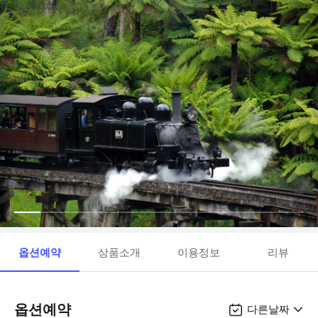
옵션예약
상품소개
이용정보
리뷰
옵션예약
다른날짜