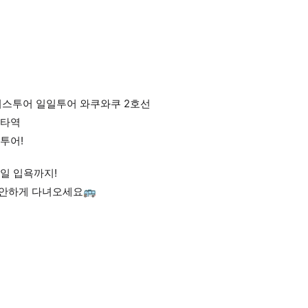
 버스투어 일일투어 와쿠와쿠 2호선
카타역
투어!
일 입욕까지!
편안하게 다녀오세요🚌