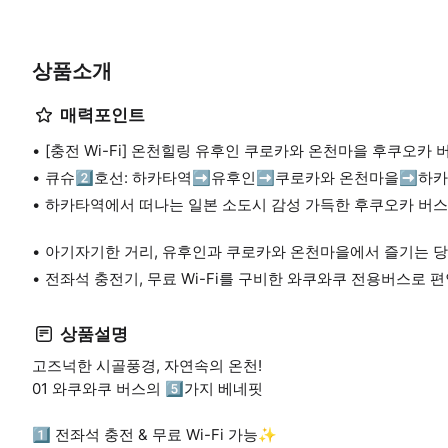
상품소개
매력포인트
[충전 Wi-Fi] 온천힐링 유후인 쿠로카와 온천마을 후쿠오카
큐슈2️⃣호선: 하카타역➡유후인➡쿠로카와 온천마을➡하
하카타역에서 떠나는 일본 소도시 감성 가득한 후쿠오카 버스
아기자기한 거리, 유후인과 쿠로카와 온천마을에서 즐기는 당
전좌석 충전기, 무료 Wi-Fi를 구비한 와쿠와쿠 전용버스로 
상품설명
고즈넉한 시골풍경, 자연속의 온천!
01 와쿠와쿠 버스의 5️⃣가지 베네핏
1️⃣ 전좌석 충전 & 무료 Wi-Fi 가능✨