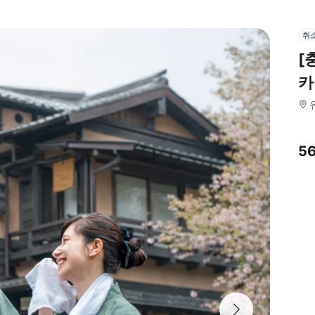
취
[
카
5