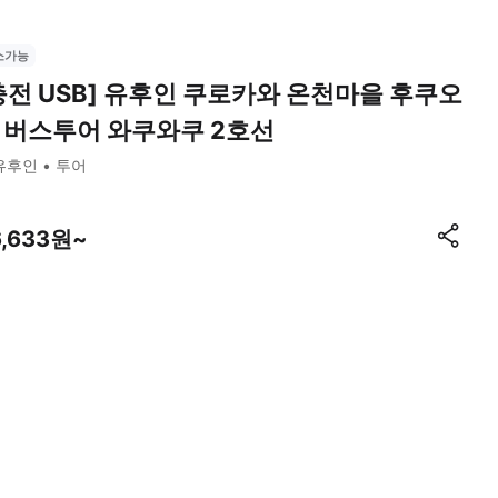
소가능
충전 USB] 유후인 쿠로카와 온천마을 후쿠오
 버스투어 와쿠와쿠 2호선
유후인
투어
6,633원~