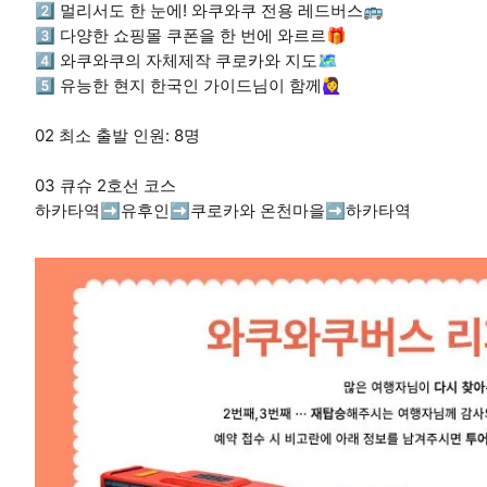
2️⃣ 멀리서도 한 눈에! 와쿠와쿠 전용 레드버스🚌
3️⃣ 다양한 쇼핑몰 쿠폰을 한 번에 와르르🎁
4️⃣ 와쿠와쿠의 자체제작 쿠로카와 지도🗺
5️⃣ 유능한 현지 한국인 가이드님이 함께🙋‍♀️
02 최소 출발 인원: 8명
03 큐슈 2호선 코스
하카타역➡유후인➡쿠로카와 온천마을➡하카타역