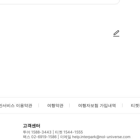
0 Staré Město, Prague) 에서 스마트폰 티켓을 보여주세요.
사진/동영상
사진/동영상
반서비스 이용약관
여행약관
여행자보험 가입내역
티켓
고객센터
투어 1588-3443
티켓 1544-1555
팩스 02-6919-1586
이메일 help.interpark@nol-universe.com