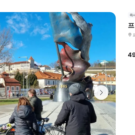
즉
프
4