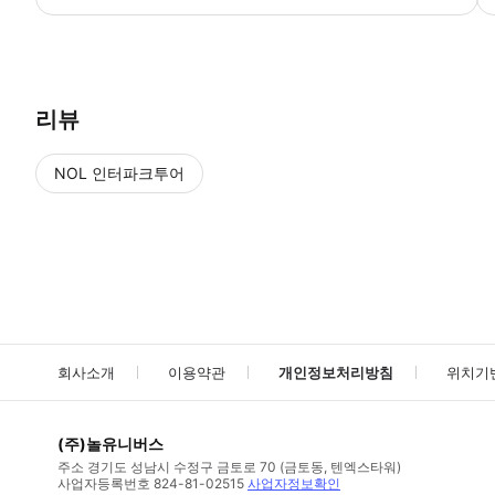
▶ 사용방법 Mijn Prague Office (주소: Michalska 509/10, 110 0
리뷰
NOL 인터파크투어
NOL
에서 작성된 리뷰 입니다.
별점 높은순
별점 높은순
회사소개
이용약관
개인정보처리방침
위치기
(주)놀유니버스
주소
경기도 성남시 수정구 금토로 70 (금토동, 텐엑스타워)
사업자등록번호
824-81-02515
사업자정보확인