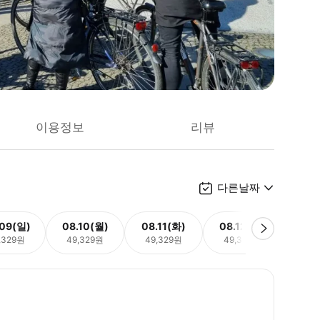
이용정보
리뷰
다른날짜
.09(일)
08.10(월)
08.11(화)
08.12(수)
08.
,329원
49,329원
49,329원
49,329원
49,