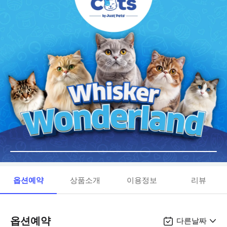
옵션예약
상품소개
이용정보
리뷰
옵션예약
다른날짜