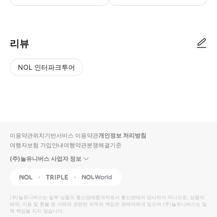
리뷰
NOL 인터파크투어
NOL
별
사
에서
점
진/
작성
높
동
된
은
영
리뷰
순
상
이용약관
위치기반서비스 이용약관
개인정보 처리방침
입니
여행자보험 가입안내
여행약관
분쟁해결기준
다.
(주)놀유니버스 사업자 정보
별
사
NOL
Triple
Interpark Global
점
진/
높
동
(주)놀유니버스
는 일부 상품의 통신판매중개자로서 통신판매의 당사자가 아니므로, 상품의
예약, 이용 및 환불 등 거래와 관련된 의무와 책임은 판매자에게 있으며
은
영
(주)놀유니버스
는 일
체 책임을 지지 않습니다.
순
상