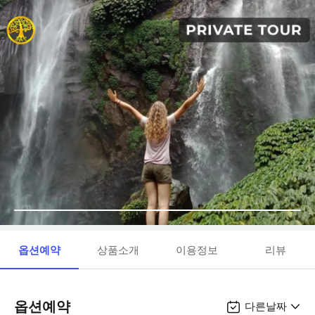
옵션예약
상품소개
이용정보
리뷰
옵션예약
다른날짜