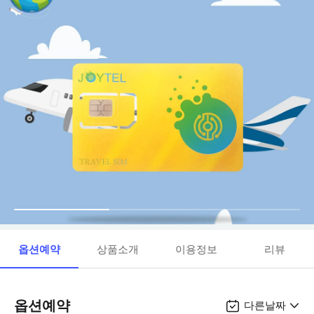
옵션예약
상품소개
이용정보
리뷰
옵션예약
다른날짜