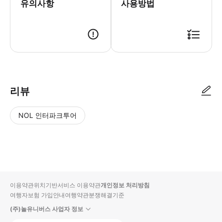
유의사항
사용방법
* 상세 페이지 참조
리뷰
NOL 인터파크투어
NOL
별
사
에서
점
진/
작성
높
동
된
은
영
리뷰
순
상
이용약관
위치기반서비스 이용약관
개인정보 처리방침
입니
여행자보험 가입안내
여행약관
분쟁해결기준
다.
(주)놀유니버스 사업자 정보