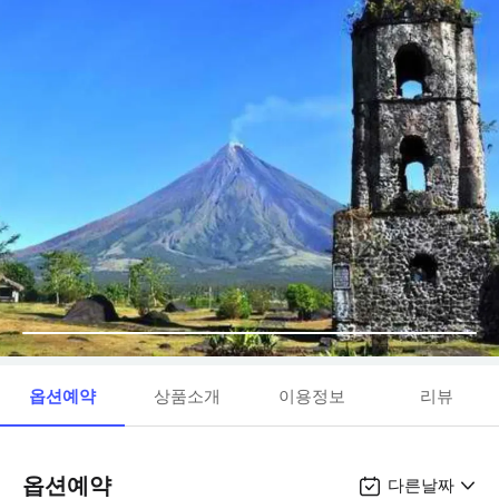
옵션예약
상품소개
이용정보
리뷰
옵션예약
다른날짜