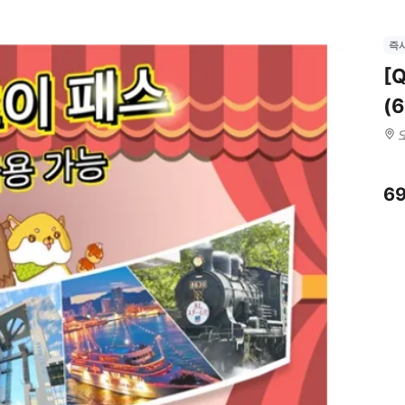
즉
[
(
6