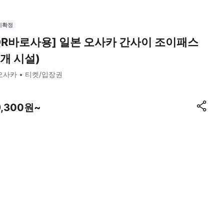
시확정
QR바로사용] 일본 오사카 간사이 조이패스
6개 시설)
오사카
티켓/입장권
9,300원~