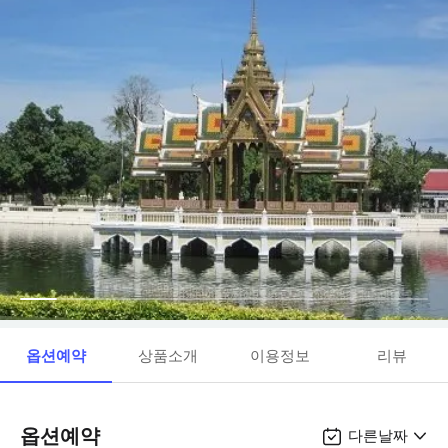
옵션예약
상품소개
이용정보
리뷰
옵션예약
다른날짜