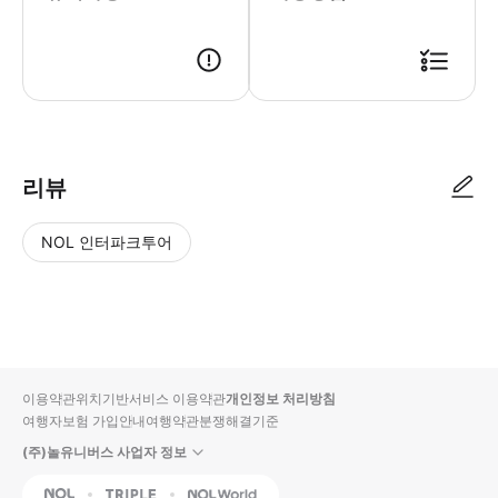
리뷰
NOL 인터파크투어
NOL
별
사
에서
점
진/
작성
높
동
된
은
영
리뷰
순
상
이용약관
위치기반서비스 이용약관
개인정보 처리방침
입니
여행자보험 가입안내
여행약관
분쟁해결기준
다.
(주)놀유니버스 사업자 정보
별
사