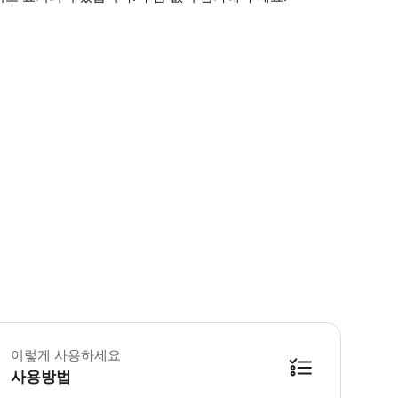
치: 키치조지역 북쪽 출구에서 도보 8분 주소 도쿄도 무사시노시 키치조지 본초 2
이렇게 사용하세요
사용방법