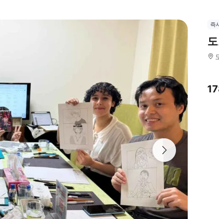
즉
도
1