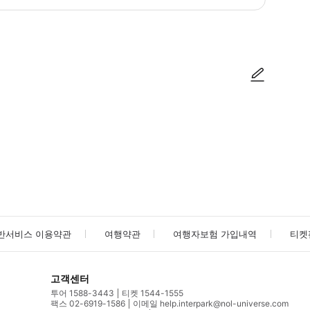
방법을 확인한 후 이용해 주시기 바랍니다. ● 48시간 이내에 바우처를 받지 
사진/동영상
사진/동영상
반서비스 이용약관
여행약관
여행자보험 가입내역
티켓
고객센터
투어 1588-3443
티켓 1544-1555
팩스 02-6919-1586
이메일 help.interpark@nol-universe.com