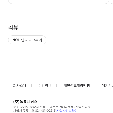
● 예약접수 후 확정이 되면 이용가능합니다. ● 바우처에 안내된 사용 
리뷰
NOL 인터파크투어
NOL
에서 작성된 리뷰 입니다.
별점 높은순
별점 높은순
회사소개
이용약관
개인정보처리방침
위치기
(주)놀유니버스
주소
경기도 성남시 수정구 금토로 70 (금토동, 텐엑스타워)
사업자등록번호
824-81-02515
사업자정보확인