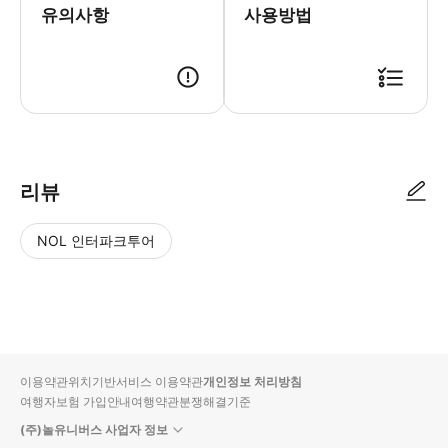
유의사항
사용방법
● 예약접수 후 확정이 되면 이용가능합니다. ● 바우처에 안내된 사용 방법
리뷰
NOL 인터파크투어
NOL
별
사
에서
점
진/
작성
높
동
된
은
영
리뷰
순
상
이용약관
위치기반서비스 이용약관
개인정보 처리방침
입니
여행자보험 가입안내
여행약관
분쟁해결기준
다.
(주)놀유니버스 사업자 정보