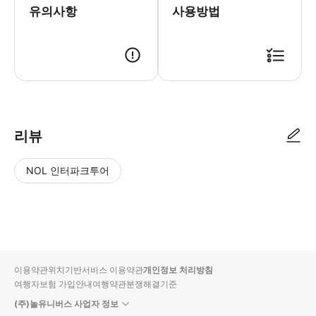
유의사항
사용방법
리뷰
NOL 인터파크투어
NOL
별
사
에서
점
진/
작성
높
동
된
은
영
리뷰
순
상
이용약관
위치기반서비스 이용약관
개인정보 처리방침
입니
여행자보험 가입안내
여행약관
분쟁해결기준
다.
(주)놀유니버스 사업자 정보