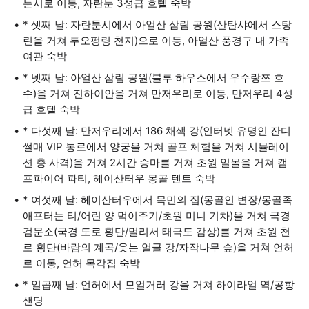
툰시로 이동, 자란툰 3성급 호텔 숙박
* 셋째 날: 자란툰시에서 아얼산 삼림 공원(산탄샤에서 스탕
린을 거쳐 투오펑링 천지)으로 이동, 아얼산 풍경구 내 가족
여관 숙박
* 넷째 날: 아얼산 삼림 공원(블루 하우스에서 우수랑쯔 호
수)을 거쳐 진하이안을 거쳐 만저우리로 이동, 만저우리 4성
급 호텔 숙박
* 다섯째 날: 만저우리에서 186 채색 강(인터넷 유명인 잔디
썰매 VIP 통로에서 양궁을 거쳐 골프 체험을 거쳐 시뮬레이
션 총 사격)을 거쳐 2시간 승마를 거쳐 초원 일몰을 거쳐 캠
프파이어 파티, 헤이산터우 몽골 텐트 숙박
* 여섯째 날: 헤이산터우에서 목민의 집(몽골인 변장/몽골족
애프터눈 티/어린 양 먹이주기/초원 미니 기차)을 거쳐 국경
검문소(국경 도로 횡단/멀리서 태극도 감상)를 거쳐 초원 천
로 횡단(바람의 계곡/웃는 얼굴 강/자작나무 숲)을 거쳐 언허
로 이동, 언허 목각집 숙박
* 일곱째 날: 언허에서 모얼거러 강을 거쳐 하이라얼 역/공항
샌딩