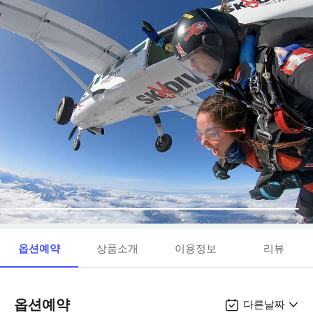
옵션예약
상품소개
이용정보
리뷰
옵션예약
다른날짜