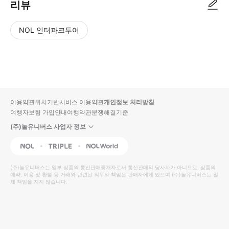
리뷰
NOL 인터파크투어
NOL
별
사
에서
점
진/
작성
높
동
된
은
영
리뷰
순
상
이용약관
위치기반서비스 이용약관
개인정보 처리방침
입니
여행자보험 가입안내
여행약관
분쟁해결기준
다.
(주)놀유니버스 사업자 정보
별
사
NOL
Triple
Interpark Global
점
진/
높
동
(주)놀유니버스
는 일부 상품의 통신판매중개자로서 통신판매의 당사자가 아니므로, 상품의
예약, 이용 및 환불 등 거래와 관련된 의무와 책임은 판매자에게 있으며
은
영
(주)놀유니버스
는 일
체 책임을 지지 않습니다.
순
상