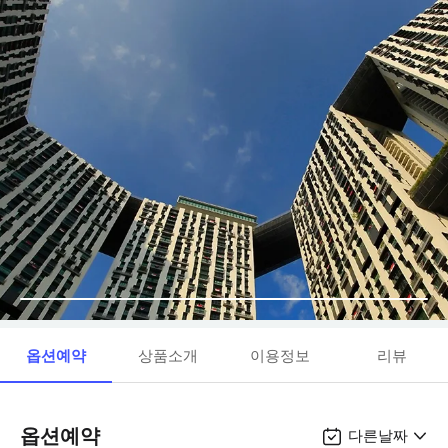
옵션예약
상품소개
이용정보
리뷰
옵션예약
다른날짜