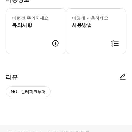
이런건 주의하세요
이렇게 사용하세요
유의사항
사용방법
리뷰
NOL 인터파크투어
NOL
별
사
에서
점
진/
작성
높
동
된
은
영
리뷰