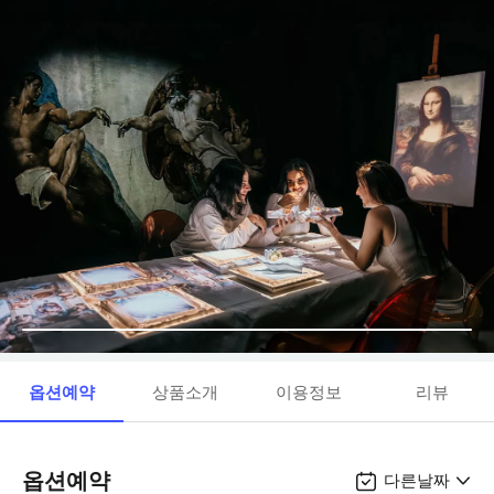
옵션예약
상품소개
이용정보
리뷰
옵션예약
다른날짜