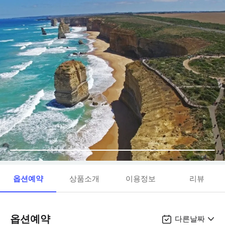
옵션예약
상품소개
이용정보
리뷰
옵션예약
다른날짜