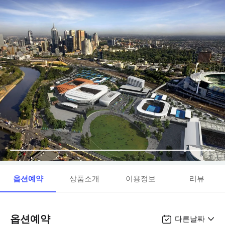
옵션예약
상품소개
이용정보
리뷰
옵션예약
다른날짜