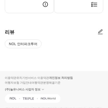
리뷰
NOL 인터파크투어
NOL
별
사
에서
점
진/
작성
높
동
된
은
영
리뷰
순
상
이용약관
위치기반서비스 이용약관
개인정보 처리방침
입니
여행자보험 가입안내
여행약관
분쟁해결기준
다.
(주)놀유니버스 사업자 정보
별
사
NOL
Triple
Interpark Global
점
진/
높
동