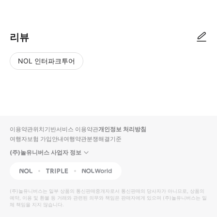
● 예약접수 후 확정이 되면 이용가능합니다. ● 바우처에 안내된 사용 방법
리뷰
NOL 인터파크투어
NOL
별
사
에서
점
진/
작성
높
동
된
은
영
리뷰
순
상
이용약관
위치기반서비스 이용약관
개인정보 처리방침
입니
여행자보험 가입안내
여행약관
분쟁해결기준
다.
(주)놀유니버스 사업자 정보
별
사
NOL
Triple
Interpark Global
점
진/
높
동
(주)놀유니버스
는 일부 상품의 통신판매중개자로서 통신판매의 당사자가 아니므로, 상품의
예약, 이용 및 환불 등 거래와 관련된 의무와 책임은 판매자에게 있으며
은
영
(주)놀유니버스
는 일
체 책임을 지지 않습니다.
순
상