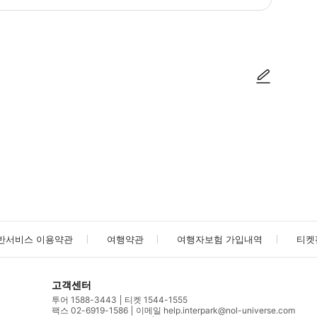
방법을 확인한 후 이용해 주시기 바랍니다. ● 48시간 이내에 바우처를 받지 
사진/동영상
사진/동영상
반서비스 이용약관
여행약관
여행자보험 가입내역
티켓
고객센터
투어 1588-3443
티켓 1544-1555
팩스 02-6919-1586
이메일 help.interpark@nol-universe.com