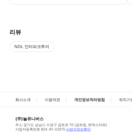
● 예약접수 후 확정이 되면 이용가능합니다. ● 바우처에 안내된 사용 
리뷰
NOL 인터파크투어
NOL
에서 작성된 리뷰 입니다.
별점 높은순
별점 높은순
회사소개
이용약관
개인정보처리방침
위치기
(주)놀유니버스
주소
경기도 성남시 수정구 금토로 70 (금토동, 텐엑스타워)
사업자등록번호
824-81-02515
사업자정보확인