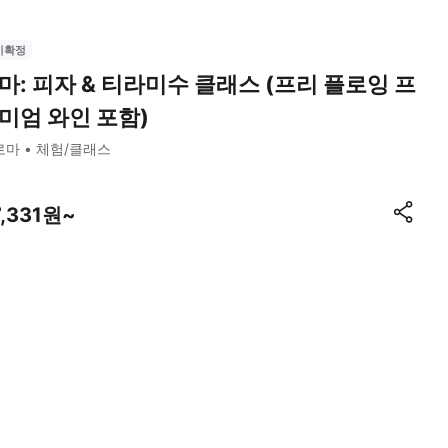
시확정
마: 피자 & 티라미수 클래스 (프리 플로잉 프
미엄 와인 포함)
로마
체험/클래스
7,331원~