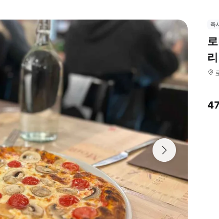
즉
로
리
4