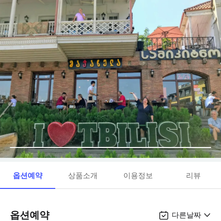
옵션예약
상품소개
이용정보
리뷰
옵션예약
다른날짜