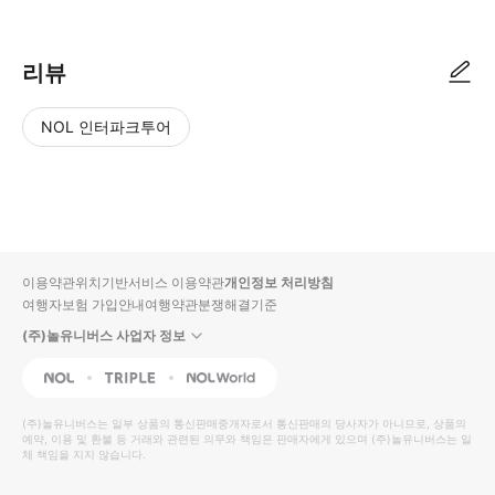
리뷰
NOL 인터파크투어
NOL
별
사
에서
점
진/
작성
높
동
된
은
영
리뷰
순
상
이용약관
위치기반서비스 이용약관
개인정보 처리방침
입니
여행자보험 가입안내
여행약관
분쟁해결기준
다.
(주)놀유니버스 사업자 정보
별
사
NOL
Triple
Interpark Global
점
진/
높
동
(주)놀유니버스
는 일부 상품의 통신판매중개자로서 통신판매의 당사자가 아니므로, 상품의
예약, 이용 및 환불 등 거래와 관련된 의무와 책임은 판매자에게 있으며
은
영
(주)놀유니버스
는 일
체 책임을 지지 않습니다.
순
상