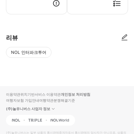
리뷰
NOL 인터파크투어
NOL
별
사
에서
점
진/
작성
높
동
된
은
영
리뷰
순
상
이용약관
위치기반서비스 이용약관
개인정보 처리방침
입니
여행자보험 가입안내
여행약관
분쟁해결기준
다.
(주)놀유니버스 사업자 정보
별
사
NOL
Triple
Interpark Global
점
진/
높
동
(주)놀유니버스
는 일부 상품의 통신판매중개자로서 통신판매의 당사자가 아니므로, 상품의