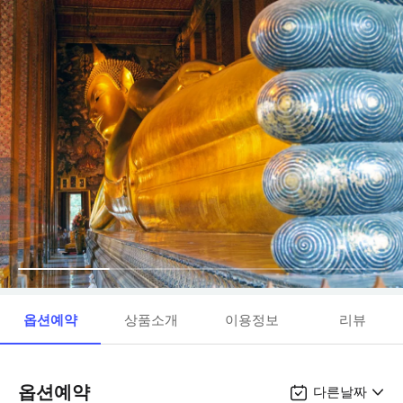
옵션예약
상품소개
이용정보
리뷰
옵션예약
다른날짜