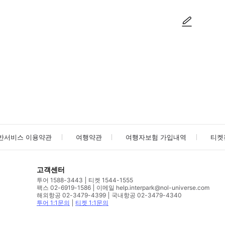
사진/동영상
사진/동영상
반서비스 이용약관
여행약관
여행자보험 가입내역
티켓
고객센터
투어 1588-3443
티켓 1544-1555
팩스 02-6919-1586
이메일 help.interpark@nol-universe.com
해외항공 02-3479-4399
국내항공 02-3479-4340
투어 1:1문의
티켓 1:1문의