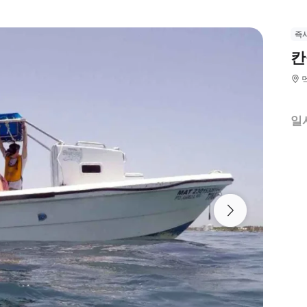
즉
칸
일