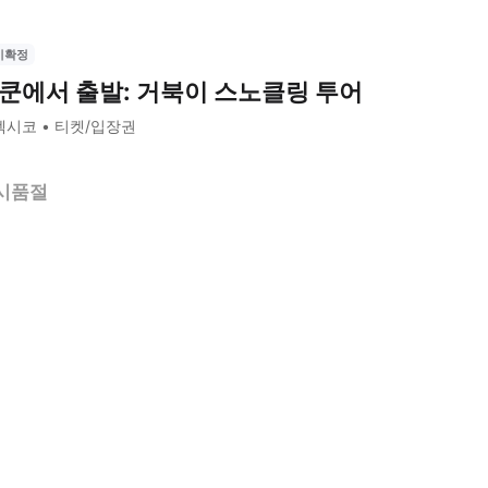
시확정
쿤에서 출발: 거북이 스노클링 투어
멕시코
티켓/입장권
시품절