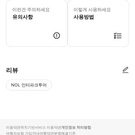
이런건 주의하세요
이렇게 사용하세요
유의사항
사용방법
● 예약접수 후 확정이 되면 이용가능합니다. ● 바우처에 안내된 사용 방법
리뷰
NOL 인터파크투어
NOL
별
사
에서
점
진/
작성
높
동
된
은
영
리뷰
순
상
이용약관
위치기반서비스 이용약관
개인정보 처리방침
입니
여행자보험 가입안내
여행약관
분쟁해결기준
다.