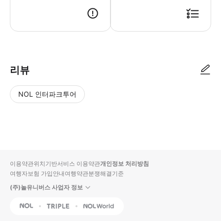
리뷰
NOL 인터파크투어
NOL
별
사
에서
점
진/
작성
높
동
된
은
영
리뷰
순
상
이용약관
위치기반서비스 이용약관
개인정보 처리방침
입니
여행자보험 가입안내
여행약관
분쟁해결기준
다.
(주)놀유니버스 사업자 정보
별
사
NOL
Triple
Interpark Global
점
진/