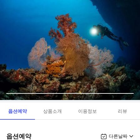
옵션예약
상품소개
이용정보
리뷰
옵션예약
다른날짜