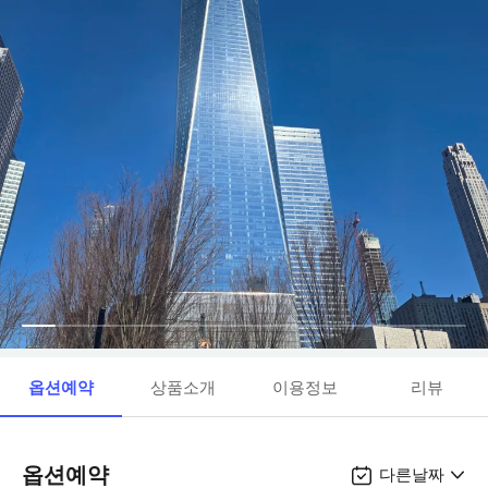
옵션예약
상품소개
이용정보
리뷰
옵션예약
다른날짜