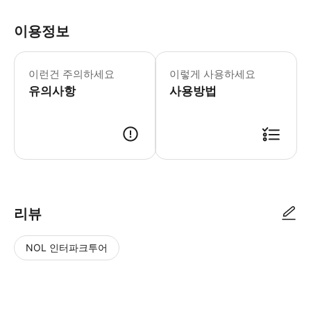
이용정보
어린이 카시트는 개별 준비 필요 1인당 
이런건 주의하세요
이렇게 사용하세요
유의사항
사용방법
한국어 전문 가이드 동반 서버밴 또는 카니발 차량으로 프라이빗 이동 약 8시간
리뷰
NOL 인터파크투어
NOL
별
사
에서
점
진/
작성