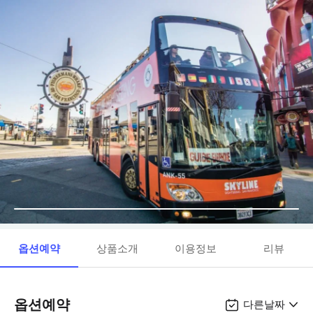
옵션예약
상품소개
이용정보
리뷰
옵션예약
다른날짜