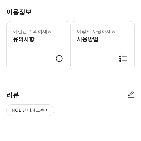
이용정보
월요일-일요일: 10:00-17:00 시작 
* 티켓 한 장으로 샌프란시스코의 매력
이런건 주의하세요
이렇게 사용하세요
유의사항
사용방법
리뷰
NOL 인터파크투어
NOL
별
사
에서
점
진/
작성