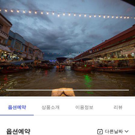
옵션예약
상품소개
이용정보
리뷰
옵션예약
다른날짜