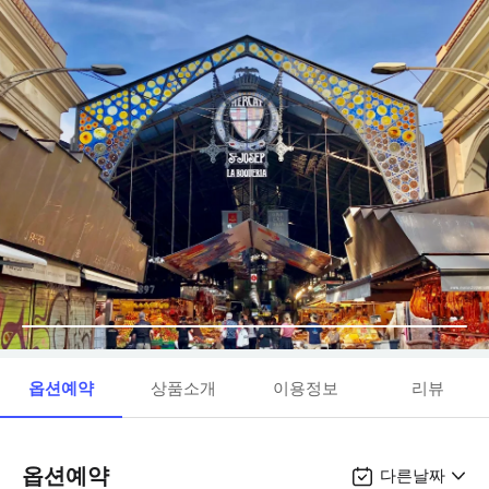
옵션예약
상품소개
이용정보
리뷰
옵션예약
다른날짜