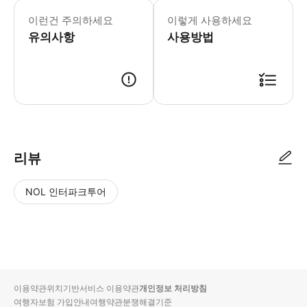
라 보케리아 시장에서 올리브 시식을 즐기
이런건 주의하세요
이렇게 사용하세요
유의사항
사용방법
리뷰
NOL 인터파크투어
NOL
별
사
에서
점
진/
작성
높
동
된
은
영
리뷰
순
상
이용약관
위치기반서비스 이용약관
개인정보 처리방침
입니
여행자보험 가입안내
여행약관
분쟁해결기준
다.