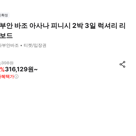
시확정
부안 바조 아사나 피니시 2박 3일 럭셔리 리
보드
라부안바조
티켓/입장권
,398
원
316,129원~
%
종혜택가