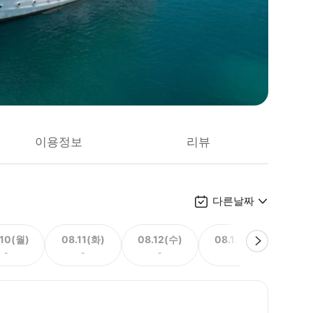
이용정보
리뷰
다른날짜
.10(월)
08.11(화)
08.12(수)
08.13(목)
08.
-
-
-
-