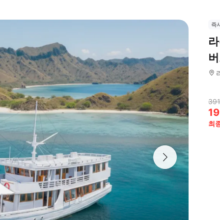
즉
라
버
391
19
최