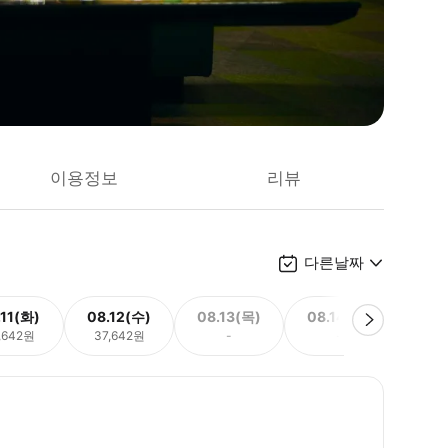
이용정보
리뷰
다른날짜
.11(화)
08.12(수)
08.13(목)
08.14(금)
08.
,642원
37,642원
-
-