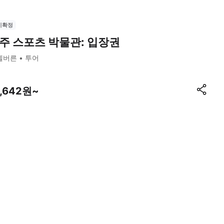
시확정
주 스포츠 박물관: 입장권
멜버른
투어
7,642원~