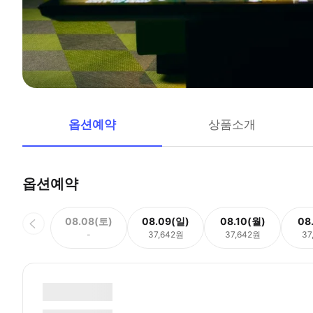
옵션예약
상품소개
옵션예약
08.08(토)
08.09(일)
08.10(월)
08
-
37,642원
37,642원
37