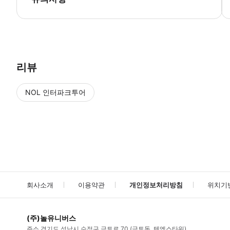
▶ 사용방법 * 입구의 직원에게 스마트폰 티켓을 보여주세요. ▶ 구매 후 안내
리뷰
NOL 인터파크투어
NOL
에서 작성된 리뷰 입니다.
별점 높은순
별점 높은순
회사소개
이용약관
개인정보처리방침
위치기
(주)놀유니버스
주소
경기도 성남시 수정구 금토로 70 (금토동, 텐엑스타워)