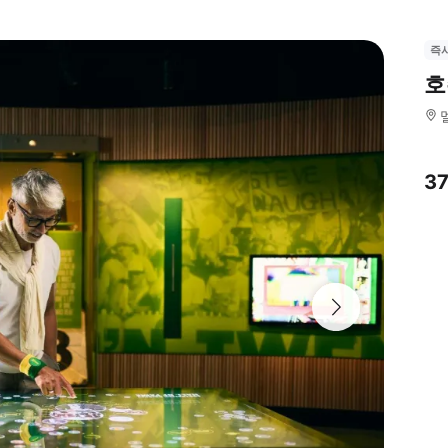
즉
호
3