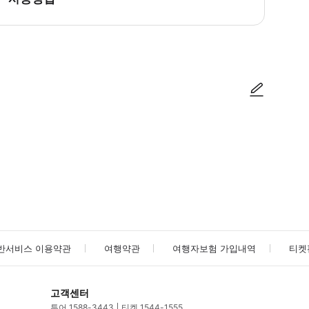
 * 경기장이 작동하는 스포츠 경기장 내부에 있기 때문에 개장 시간은 다를 수 있습니
사진/동영상
사진/동영상
반서비스 이용약관
여행약관
여행자보험 가입내역
티켓
고객센터
투어 1588-3443
티켓 1544-1555