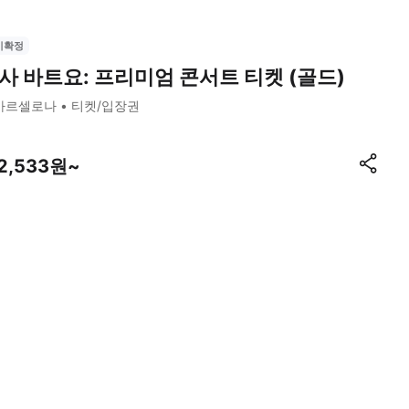
시확정
사 바트요: 프리미엄 콘서트 티켓 (골드)
바르셀로나
티켓/입장권
12,533원~