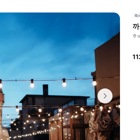
즉
까
1