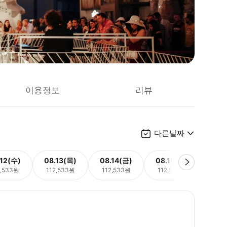
이용정보
리뷰
다른날짜
.12(수)
08.13(목)
08.14(금)
08.15(토)
08.
2,533원
112,533원
112,533원
112,533원
112