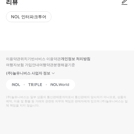
리뷰
NOL 인터파크투어
NOL
별
사
에서
점
진/
작성
높
동
된
은
영
리뷰
순
상
이용약관
위치기반서비스 이용약관
개인정보 처리방침
입니
여행자보험 가입안내
여행약관
분쟁해결기준
다.
(주)놀유니버스 사업자 정보
별
사
NOL
Triple
Interpark Global
점
진/
높
동
(주)놀유니버스
는 일부 상품의 통신판매중개자로서 통신판매의 당사자가 아니므로, 상품의
예약, 이용 및 환불 등 거래와 관련된 의무와 책임은 판매자에게 있으며
은
영
(주)놀유니버스
는 일
체 책임을 지지 않습니다.
순
상