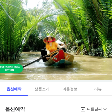
옵션예약
상품소개
이용정보
리뷰
옵션예약
다른날짜