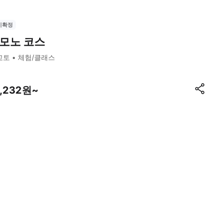
시확정
모노 코스
교토
체험/클래스
7,232원~