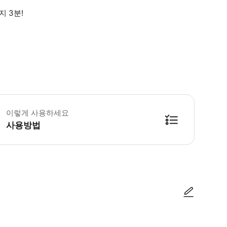
 3분!
상 연령 5세~12세 이상, 신장 110cm~140cm 이상이면 이용할 수 있습니다
이렇게 사용하세요
사용방법
무방합니다. 착용 소요시간 : 30분 ※관광 시즌・토・일・공휴일은 30분~1시간