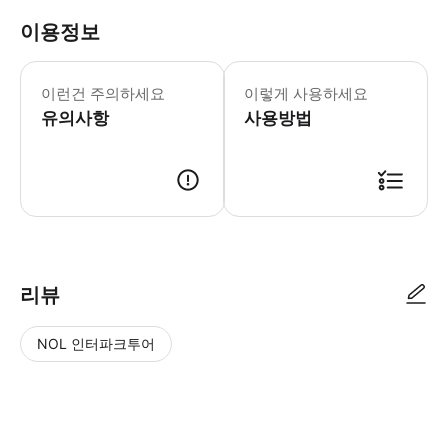
이용정보
- 치즈에 대한 식이 제한이 있는 경우 
이런건 주의하세요
이렇게 사용하세요
유의사항
사용방법
● 예약접수 후 확정이 되면 이용가능합니다. ● 바우처에 안내된 사용 방법
리뷰
NOL 인터파크투어
NOL
별
사
에서
점
진/
작성
높
동