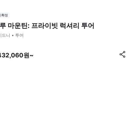
시확정
루 마운틴: 프라이빗 럭셔리 투어
시드니
투어
,432,060원~