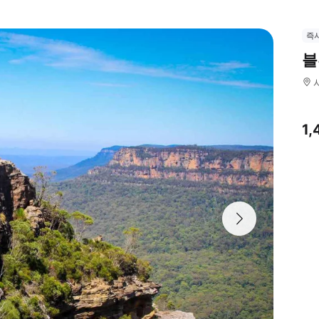
즉
블
1