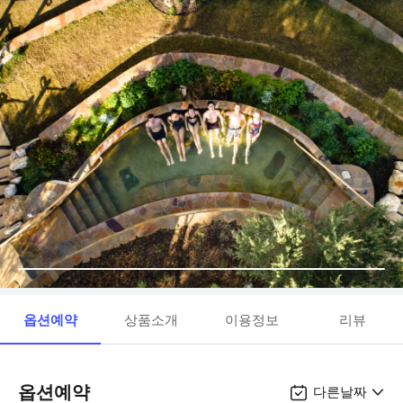
옵션예약
상품소개
이용정보
리뷰
옵션예약
다른날짜