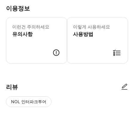
이용정보
2월 중순-9월 30일: 09:00-17:00
* 역사적 유산:도쿠가와 나리아키가 설
이런건 주의하세요
이렇게 사용하세요
유의사항
사용방법
리뷰
NOL 인터파크투어
NOL
별
사
에서
점
진/
작성
높
동