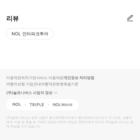
리뷰
NOL 인터파크투어
NOL
별
사
에서
점
진/
작성
높
동
된
은
영
리뷰
순
상
이용약관
위치기반서비스 이용약관
개인정보 처리방침
입니
여행자보험 가입안내
여행약관
분쟁해결기준
다.
(주)놀유니버스 사업자 정보
별
사
NOL
Triple
Interpark Global
점
진/
높
동
(주)놀유니버스
는 일부 상품의 통신판매중개자로서 통신판매의 당사자가 아니므로, 상품의
예약, 이용 및 환불 등 거래와 관련된 의무와 책임은 판매자에게 있으며
은
영
(주)놀유니버스
는 일
체 책임을 지지 않습니다.
순
상