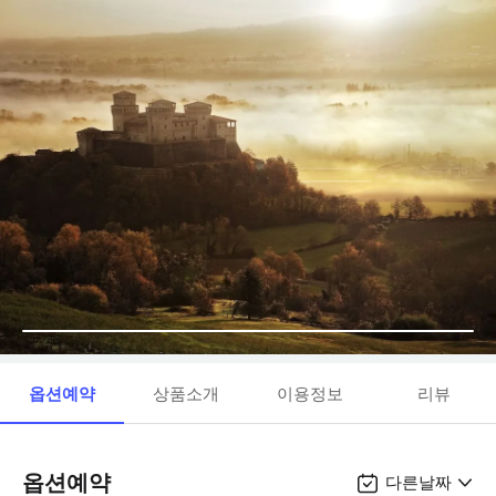
옵션예약
상품소개
이용정보
리뷰
옵션예약
다른날짜