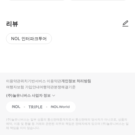
리뷰
NOL 인터파크투어
NOL
별
사
에서
점
진/
작성
높
동
된
은
영
리뷰
순
상
이용약관
위치기반서비스 이용약관
개인정보 처리방침
입니
여행자보험 가입안내
여행약관
분쟁해결기준
다.
(주)놀유니버스 사업자 정보
별
사
NOL
Triple
Interpark Global
점
진/
높
동
(주)놀유니버스
는 일부 상품의 통신판매중개자로서 통신판매의 당사자가 아니므로, 상품의
예약, 이용 및 환불 등 거래와 관련된 의무와 책임은 판매자에게 있으며
은
영
(주)놀유니버스
는 일
체 책임을 지지 않습니다.
순
상