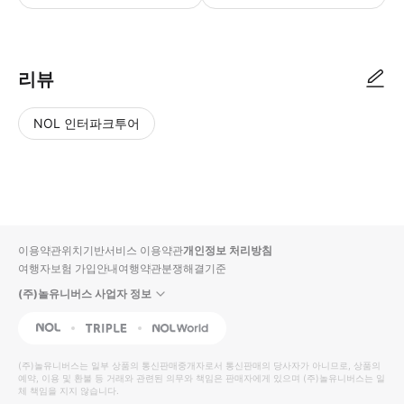
리뷰
NOL 인터파크투어
NOL
별
사
에서
점
진/
작성
높
동
된
은
영
리뷰
순
상
이용약관
위치기반서비스 이용약관
개인정보 처리방침
입니
여행자보험 가입안내
여행약관
분쟁해결기준
다.
(주)놀유니버스 사업자 정보
별
사
NOL
Triple
Interpark Global
점
진/
높
동
(주)놀유니버스
는 일부 상품의 통신판매중개자로서 통신판매의 당사자가 아니므로, 상품의
예약, 이용 및 환불 등 거래와 관련된 의무와 책임은 판매자에게 있으며
은
영
(주)놀유니버스
는 일
체 책임을 지지 않습니다.
순
상