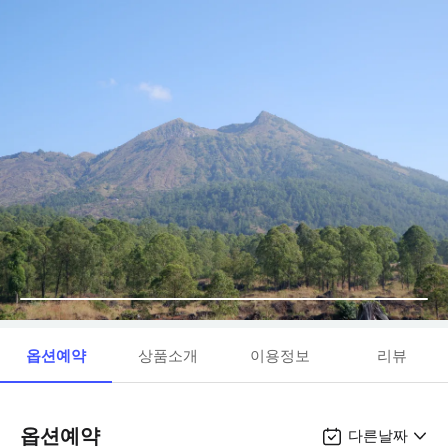
옵션예약
상품소개
이용정보
리뷰
옵션예약
다른날짜