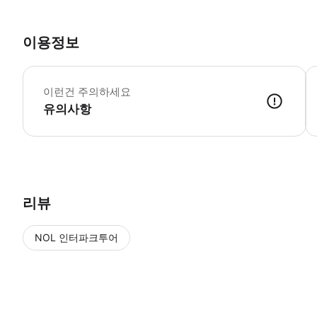
이용정보
이런건 주의하세요
유의사항
일반 영업시간보다 15~30분 일찍 후지큐 하이랜드에 입장할 수 있습니다. 입
리뷰
NOL 인터파크투어
NOL
에서 작성된 리뷰 입니다.
별점 높은순
별점 높은순