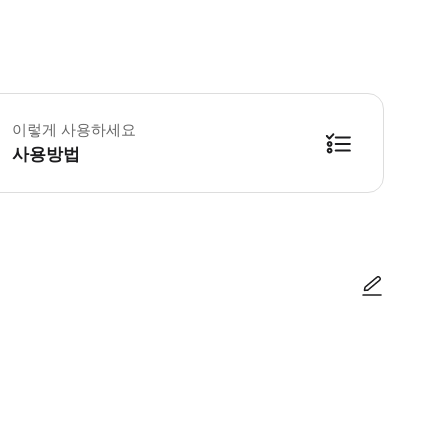
이렇게 사용하세요
사용방법
장시 티켓 창구에서 줄을 설 필요없습니다. 입장 게이트 옆 발권기(発券機)에서 QR
사진/동영상
사진/동영상