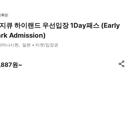
시확정
지큐 하이랜드 우선입장 1Day패스 (Early
rk Admission)
야마나시현
일본
티켓/입장권
1,887원~