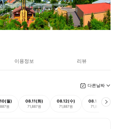
이용정보
리뷰
다른날짜
.10(월)
08.11(화)
08.12(수)
08.13(목)
08.
,887원
71,887원
71,887원
71,887원
71,