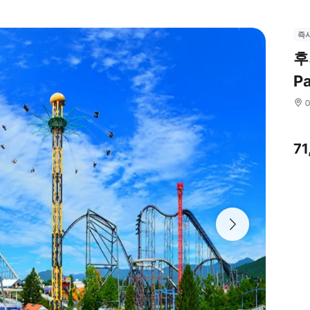
즉
후
Pa
7