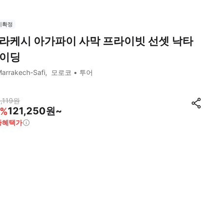
시확정
라케시 아가파이 사막 프라이빗 선셋 낙타
이딩
arrakech-Safi
모로코
투어
,119
원
121,250원~
%
종혜택가