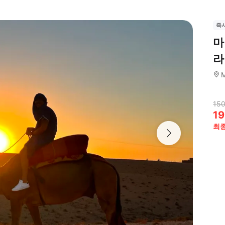
즉
마
라
M
150
19
최