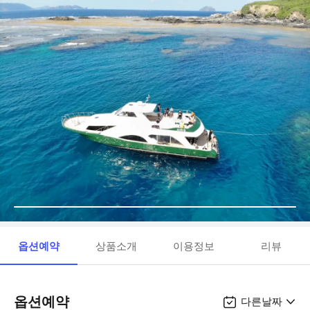
옵션예약
상품소개
이용정보
리뷰
옵션예약
다른날짜