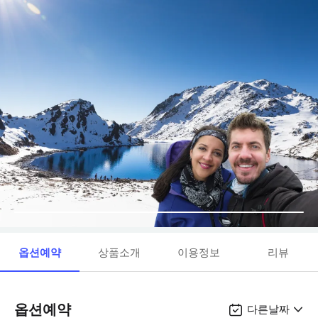
옵션예약
상품소개
이용정보
리뷰
옵션예약
다른날짜