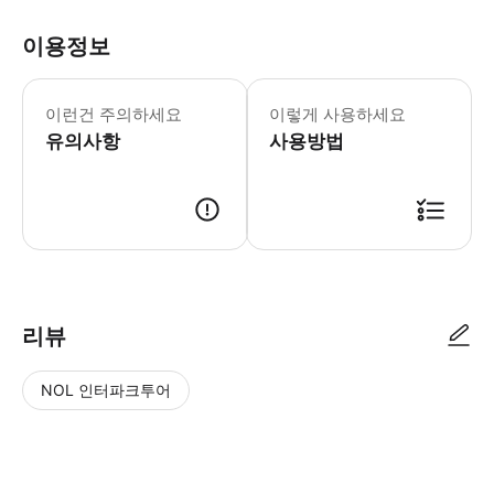
이용정보
[포함사항] · 선택한 체험 (체험 전문 
이런건 주의하세요
이렇게 사용하세요
유의사항
사용방법
[예약 안내] 1. 트리플 결제 및 예약 확정 2. 스타인월드에서 개별 메시지 
리뷰
NOL 인터파크투어
NOL
별
사
에서
점
진/
작성