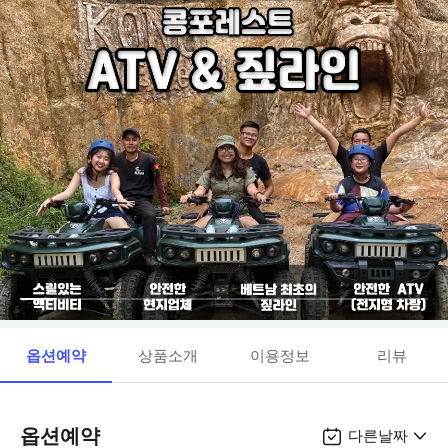
옵션예약
상품소개
이용정보
리뷰
옵션예약
다른날짜