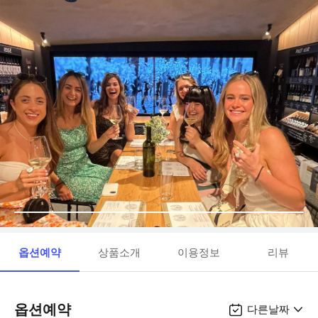
옵션예약
상품소개
이용정보
리뷰
옵션예약
다른날짜