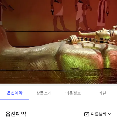
옵션예약
상품소개
이용정보
리뷰
옵션예약
다른날짜