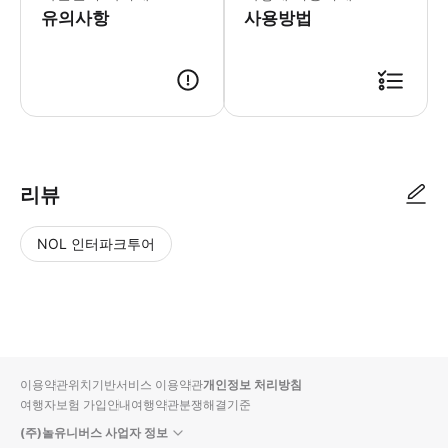
유의사항
사용방법
리뷰
NOL 인터파크투어
NOL
별
사
에서
점
진/
작성
높
동
된
은
영
리뷰
순
상
이용약관
위치기반서비스 이용약관
개인정보 처리방침
입니
여행자보험 가입안내
여행약관
분쟁해결기준
다.
(주)놀유니버스 사업자 정보