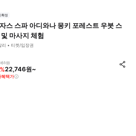
시확정
자스 스파 아디와나 몽키 포레스트 우붓 스
 및 마사지 체험
발리
티켓/입장권
161
원
22,746원~
%
종혜택가