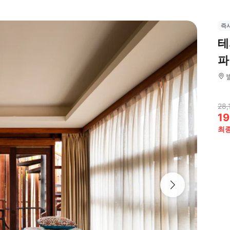
즉
테
파
28,
19
최