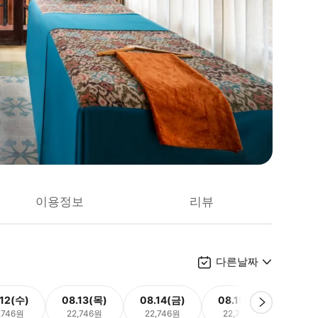
이용정보
리뷰
다른날짜
.12(수)
08.13(목)
08.14(금)
08.15(토)
08.
,746원
22,746원
22,746원
22,746원
22,