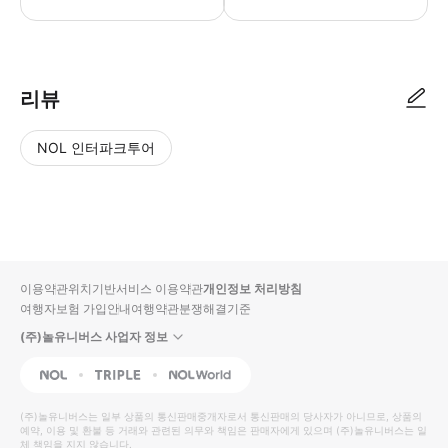
리뷰
NOL 인터파크투어
NOL
별
사
에서
점
진/
작성
높
동
된
은
영
리뷰
순
상
이용약관
위치기반서비스 이용약관
개인정보 처리방침
입니
여행자보험 가입안내
여행약관
분쟁해결기준
다.
(주)놀유니버스 사업자 정보
별
사
NOL
Triple
Interpark Global
점
진/
높
동
(주)놀유니버스
는 일부 상품의 통신판매중개자로서 통신판매의 당사자가 아니므로, 상품의
예약, 이용 및 환불 등 거래와 관련된 의무와 책임은 판매자에게 있으며
은
영
(주)놀유니버스
는 일
체 책임을 지지 않습니다.