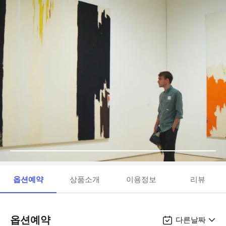
옵션예약
상품소개
이용정보
리뷰
옵션예약
다른날짜